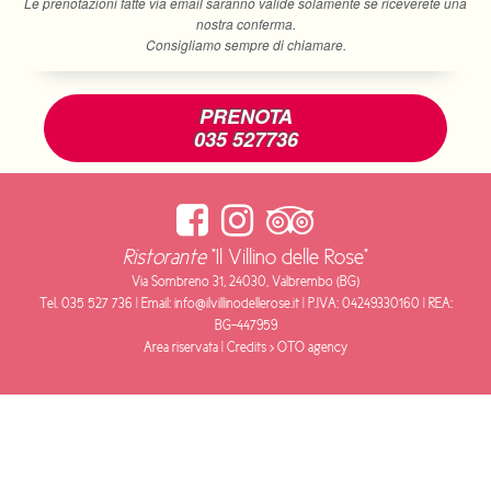
Le prenotazioni fatte via email saranno valide solamente se riceverete una
nostra conferma.
Consigliamo sempre di chiamare.
PRENOTA
035 527736
Ristorante
"Il Villino delle Rose"
Via Sombreno 31, 24030, Valbrembo (BG)
Tel.
035 527 736
| Email:
info@ilvillinodellerose.it
| P.IVA: 04249330160 | REA:
BG-447959
Area riservata
| Credits >
OTO agency