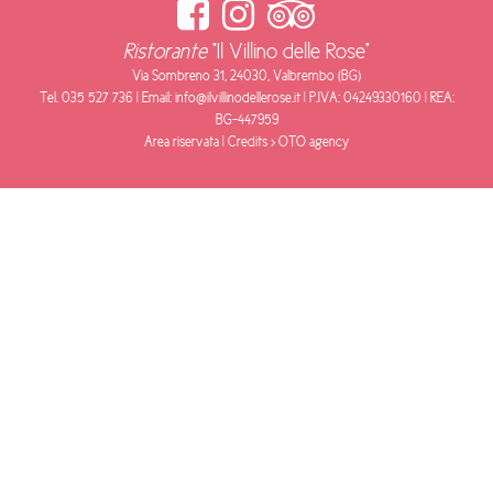
Ristorante
"Il Villino delle Rose"
Via Sombreno 31, 24030, Valbrembo (BG)
Tel.
035 527 736
| Email:
info@ilvillinodellerose.it
| P.IVA: 04249330160 | REA:
BG-447959
Area riservata
| Credits >
OTO agency